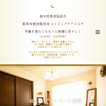
栃木県那須塩原市
肌質改善|美肌育成 エイジングケアエステ
年齢を重ねてももっと綺麗に若々しく
【女性専用・完全予約制】
疲れや、ストレス、環境や年齢とともに
日々変化、複雑化するお肌や身体の
お悩みは一つに絞れない・・
そんな大人女性のためのエイジングケアエステ
癒されながら【肌質改善・美肌作り】を
目指しませんか？
癒しのプライベート空間