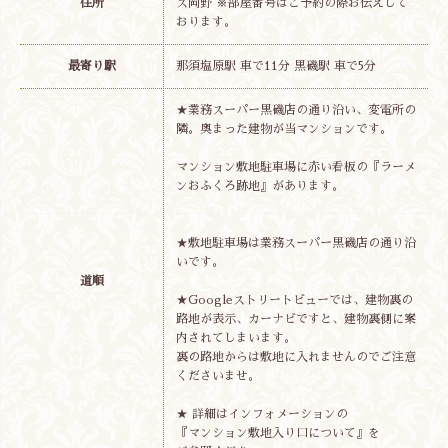
住所
ス岡野 ※部屋番号はご予約の際お伝えして
おります。
最寄り駅
那須塩原駅 車で11分 黒磯駅 車で5分
★業務スーパー黒磯店の通り沿い、変電所の
隣。奥まった建物が当マンションです。
マンション敷地駐車場に赤い看板の『ラーメ
ンおふくろ跡地』があります。
★敷地駐車場は業務スーパー黒磯店の通り沿
いです。
道順
★Googleストリートビューでは、建物裏の
路地が表示、カーナビですと、建物裏側に案
内されてしまいます。
裏の路地からは敷地に入れませんのでご注意
くださいませ。
★ 詳細はインフォメーションの
『マンション敷地入り口について』を