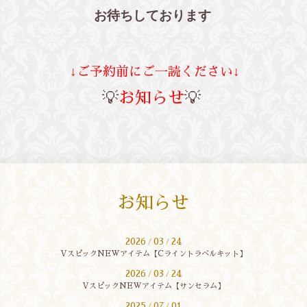
お待ちしております
↓ご予約前にご一読ください↓
💡
お知らせ
💡
お知らせ
2026
03
24
/
/
VスピックNEWアイテム【Cライントラベルキット】
2026
03
24
/
/
VスピックNEWアイテム【サンセラム】
2025
07
01
/
/