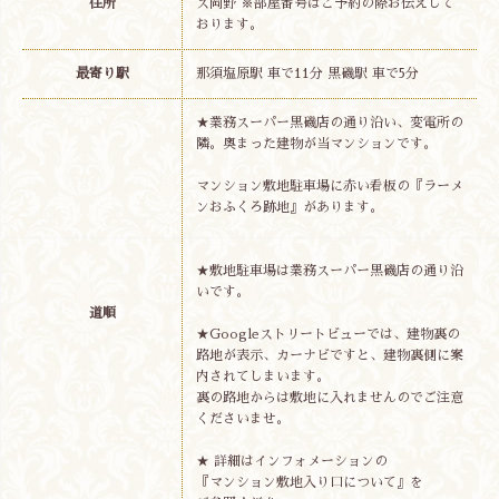
住所
ス岡野 ※部屋番号はご予約の際お伝えして
おります。
最寄り駅
那須塩原駅 車で11分 黒磯駅 車で5分
★業務スーパー黒磯店の通り沿い、変電所の
隣。奥まった建物が当マンションです。
マンション敷地駐車場に赤い看板の『ラーメ
ンおふくろ跡地』があります。
★敷地駐車場は業務スーパー黒磯店の通り沿
いです。
道順
★Googleストリートビューでは、建物裏の
路地が表示、カーナビですと、建物裏側に案
内されてしまいます。
裏の路地からは敷地に入れませんのでご注意
くださいませ。
★ 詳細はインフォメーションの
『マンション敷地入り口について』を