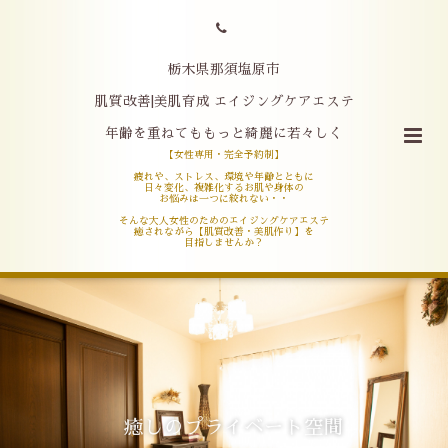
栃木県那須塩原市
肌質改善|美肌育成 エイジングケアエステ
年齢を重ねてももっと綺麗に若々しく
【女性専用・完全予約制】
疲れや、ストレス、環境や年齢とともに
日々変化、複雑化するお肌や身体の
お悩みは一つに絞れない・・
そんな大人女性のためのエイジングケアエステ
癒されながら【肌質改善・美肌作り】を
目指しませんか？
癒しのプライベート空間