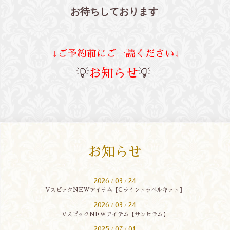
お待ちしております
↓ご予約前にご一読ください↓
💡
お知らせ
💡
お知らせ
2026
03
24
/
/
VスピックNEWアイテム【Cライントラベルキット】
2026
03
24
/
/
VスピックNEWアイテム【サンセラム】
2025
07
01
/
/