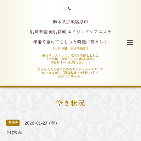
栃木県那須塩原市
肌質改善|美肌育成 エイジングケアエステ
年齢を重ねてももっと綺麗に若々しく
【女性専用・完全予約制】
疲れや、ストレス、環境や年齢とともに
日々変化、複雑化するお肌や身体の
お悩みは一つに絞れない・・
そんな大人女性のためのエイジングケアエステ
癒されながら【肌質改善・美肌作り】を
目指しませんか？
空き状況
お休み
2026-01-23 (金)
お休み