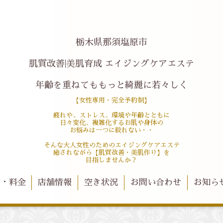
栃木県那須塩原市
肌質改善|美肌育成 エイジングケアエステ
年齢を重ねてももっと綺麗に若々しく
【女性専用・完全予約制】
疲れや、ストレス、環境や年齢とともに
日々変化、複雑化するお肌や身体の
お悩みは一つに絞れない・・
そんな大人女性のためのエイジングケアエステ
癒されながら【肌質改善・美肌作り】を
目指しませんか？
ー・料金
店舗情報
空き状況
お問い合わせ
お知ら