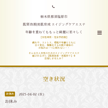
栃木県那須塩原市
肌質改善|美肌育成 エイジングケアエステ
年齢を重ねてももっと綺麗に若々しく
【女性専用・完全予約制】
疲れや、ストレス、環境や年齢とともに
日々変化、複雑化するお肌や身体の
お悩みは一つに絞れない・・
そんな大人女性のためのエイジングケアエステ
癒されながら【肌質改善・美肌作り】を
目指しませんか？
空き状況
お休み
2025-04-02 (水)
お休み