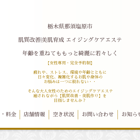
栃木県那須塩原市
肌質改善|美肌育成 エイジングケアエステ
年齢を重ねてももっと綺麗に若々しく
【女性専用・完全予約制】
疲れや、ストレス、環境や年齢とともに
日々変化、複雑化するお肌や身体の
お悩みは一つに絞れない・・
そんな大人女性のためのエイジングケアエステ
癒されながら【肌質改善・美肌作り】を
目指しませんか？
ー・料金
店舗情報
空き状況
お問い合わせ
お知ら