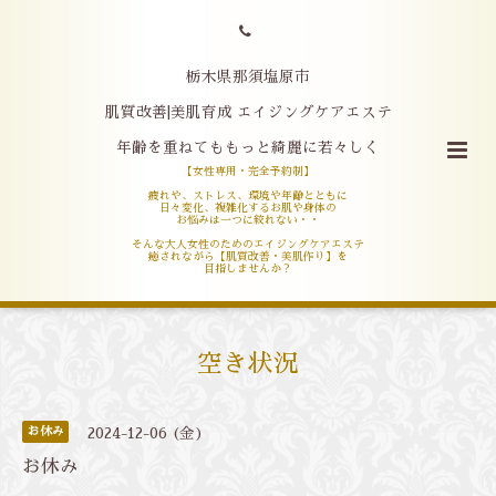
栃木県那須塩原市
肌質改善|美肌育成 エイジングケアエステ
年齢を重ねてももっと綺麗に若々しく
【女性専用・完全予約制】
疲れや、ストレス、環境や年齢とともに
日々変化、複雑化するお肌や身体の
お悩みは一つに絞れない・・
そんな大人女性のためのエイジングケアエステ
癒されながら【肌質改善・美肌作り】を
目指しませんか？
空き状況
お休み
2024-12-06 (金)
お休み