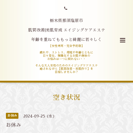
栃木県那須塩原市
肌質改善|美肌育成 エイジングケアエステ
年齢を重ねてももっと綺麗に若々しく
【女性専用・完全予約制】
疲れや、ストレス、環境や年齢とともに
日々変化、複雑化するお肌や身体の
お悩みは一つに絞れない・・
そんな大人女性のためのエイジングケアエステ
癒されながら【肌質改善・美肌作り】を
目指しませんか？
空き状況
お休み
2024-09-25 (水)
お休み