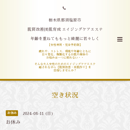
栃木県那須塩原市
肌質改善|美肌育成 エイジングケアエステ
年齢を重ねてももっと綺麗に若々しく
【女性専用・完全予約制】
疲れや、ストレス、環境や年齢とともに
日々変化、複雑化するお肌や身体の
お悩みは一つに絞れない・・
そんな大人女性のためのエイジングケアエステ
癒されながら【肌質改善・美肌作り】を
目指しませんか？
空き状況
お休み
2024-08-11 (日)
お休み