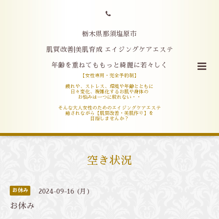
栃木県那須塩原市
肌質改善|美肌育成 エイジングケアエステ
年齢を重ねてももっと綺麗に若々しく
【女性専用・完全予約制】
疲れや、ストレス、環境や年齢とともに
日々変化、複雑化するお肌や身体の
お悩みは一つに絞れない・・
そんな大人女性のためのエイジングケアエステ
癒されながら【肌質改善・美肌作り】を
目指しませんか？
空き状況
お休み
2024-09-16 (月)
お休み