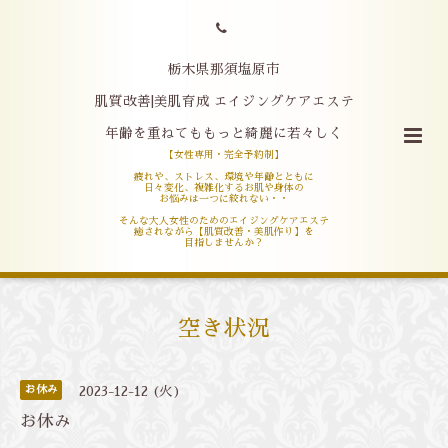
栃木県那須塩原市
肌質改善|美肌育成 エイジングケアエステ
年齢を重ねてももっと綺麗に若々しく
【女性専用・完全予約制】
疲れや、ストレス、環境や年齢とともに
日々変化、複雑化するお肌や身体の
お悩みは一つに絞れない・・
そんな大人女性のためのエイジングケアエステ
癒されながら【肌質改善・美肌作り】を
目指しませんか？
空き状況
お休み
2023-12-12 (火)
お休み