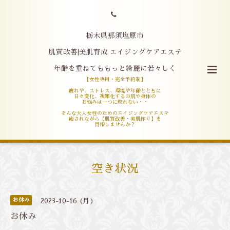
栃木県那須塩原市
肌質改善|美肌育成 エイジングケアエステ
年齢を重ねてももっと綺麗に若々しく
【女性専用・完全予約制】
疲れや、ストレス、環境や年齢とともに
日々変化、複雑化するお肌や身体の
お悩みは一つに絞れない・・
そんな大人女性のためのエイジングケアエステ
癒されながら【肌質改善・美肌作り】を
目指しませんか？
空き状況
お休み
2023-10-16 (月)
お休み