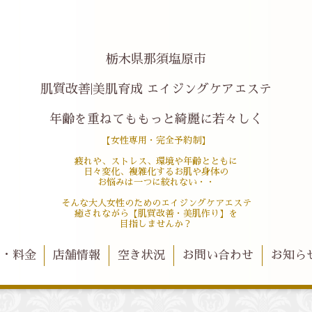
栃木県那須塩原市
肌質改善|美肌育成 エイジングケアエステ
年齢を重ねてももっと綺麗に若々しく
【女性専用・完全予約制】
疲れや、ストレス、環境や年齢とともに
日々変化、複雑化するお肌や身体の
お悩みは一つに絞れない・・
そんな大人女性のためのエイジングケアエステ
癒されながら【肌質改善・美肌作り】を
目指しませんか？
ー・料金
店舗情報
空き状況
お問い合わせ
お知ら