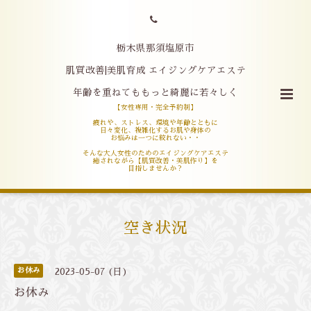
栃木県那須塩原市
肌質改善|美肌育成 エイジングケアエステ
年齢を重ねてももっと綺麗に若々しく
【女性専用・完全予約制】
疲れや、ストレス、環境や年齢とともに
日々変化、複雑化するお肌や身体の
お悩みは一つに絞れない・・
そんな大人女性のためのエイジングケアエステ
癒されながら【肌質改善・美肌作り】を
目指しませんか？
空き状況
お休み
2023-05-07 (日)
お休み