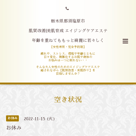
栃木県那須塩原市
肌質改善|美肌育成 エイジングケアエステ
年齢を重ねてももっと綺麗に若々しく
【女性専用・完全予約制】
疲れや、ストレス、環境や年齢とともに
日々変化、複雑化するお肌や身体の
お悩みは一つに絞れない・・
そんな大人女性のためのエイジングケアエステ
癒されながら【肌質改善・美肌作り】を
目指しませんか？
空き状況
お休み
2022-11-15 (火)
お休み