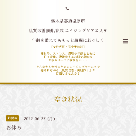
栃木県那須塩原市
肌質改善|美肌育成 エイジングケアエステ
年齢を重ねてももっと綺麗に若々しく
【女性専用・完全予約制】
疲れや、ストレス、環境や年齢とともに
日々変化、複雑化するお肌や身体の
お悩みは一つに絞れない・・
そんな大人女性のためのエイジングケアエステ
癒されながら【肌質改善・美肌作り】を
目指しませんか？
空き状況
お休み
2022-06-27 (月)
お休み