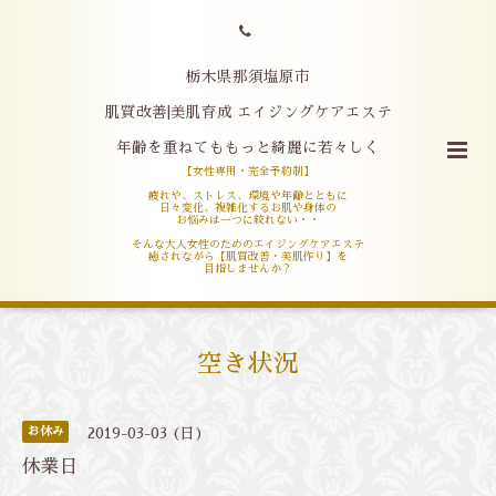
栃木県那須塩原市
肌質改善|美肌育成 エイジングケアエステ
年齢を重ねてももっと綺麗に若々しく
【女性専用・完全予約制】
疲れや、ストレス、環境や年齢とともに
日々変化、複雑化するお肌や身体の
お悩みは一つに絞れない・・
そんな大人女性のためのエイジングケアエステ
癒されながら【肌質改善・美肌作り】を
目指しませんか？
空き状況
お休み
2019-03-03 (日)
休業日